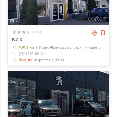
7
3.3
В.С.К.
450.3 км
г. Ивано-Франковск, ул. Хриплинская, 5
(034) 250-38-
ХХ
Закрыто:
откроется в 09:00