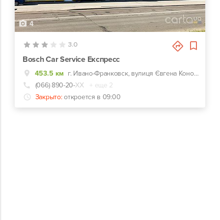
4
3.0
Bosch Car Service Експресс
453.5 км
г. Ивано-Франковск, вулиця Євгена Коновальця, 318к
(066) 890-20-
ХХ
+ еще 2
Закрыто:
откроется в 09:00