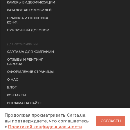
КАМЕРЫ ВИДЕОФИКСАЦИИ
КАТАЛОГ АВТОМОБИЛЕЙ
ПРАВИЛА И ПОЛИТИКА
КОНФ.
ПУБЛИЧНЫЙ ДОГОВОР
Для автокомпаний
CARTA.UA ДЛЯ КОМПАНИИ
ОТЗЫВЫ И РЕЙТИНГ
CARtaUA
ОФОРМЛЕНИЕ СТРАНИЦЫ
О НАС
БЛОГ
КОНТАКТЫ
РЕКЛАМА НА САЙТЕ
Продолжая просматривать Carta.ua,
РЕГИСТРАЦИЯ
КОМПАНИЮ
вы подтверждаете, что соглашаетесь
СОГЛАСЕН
c
Политикой конфиденциальности