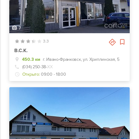
7
3.3
В.С.К.
450.3 км
г. Ивано-Франковск, ул. Хриплинская, 5
(034) 250-38-
ХХ
Открыто:
09:00 - 18:00