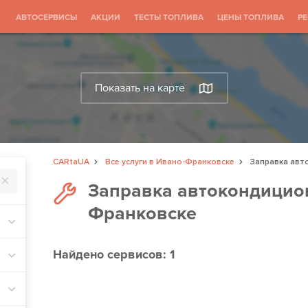
АВТОСЕРВИСЫ
АКЦИИ
ТЕСТЫ ТОПЛИВА
ЦЕНЫ ТОПЛИВА
Р
Показать на карте
CARtaUA
Все услуги в Ивано-Франковске
Заправка авт
Заправка автокондицио
Франковске
Найдено
сервисов: 1