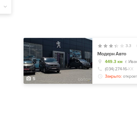
3.3
Модерн Авто
449.3 км
г. Ива
(034) 274-16-
ХХ
Закрыто:
открое
5