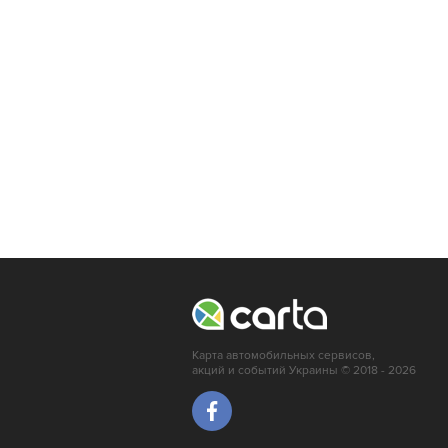
Ровно
Ивано-Франковск
Тернополь
Львов
Кропивницкий
Луцк
Мариуполь
Ирпень
Краматорск
Карта автомобильных сервисов,
акций и событий Украины © 2018 - 2026