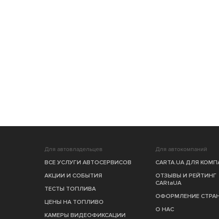
Для автовладельцев
Для автокомпаний
ВСЕ УСЛУГИ АВТОСЕРВИСОВ
CARTA.UA ДЛЯ КОМ
АКЦИИ И СОБЫТИЯ
ОТЗЫВЫ И РЕЙТИНГ
CARtaUA
ТЕСТЫ ТОПЛИВА
ОФОРМЛЕНИЕ СТРА
ЦЕНЫ НА ТОПЛИВО
О НАС
КАМЕРЫ ВИДЕОФИКСАЦИИ