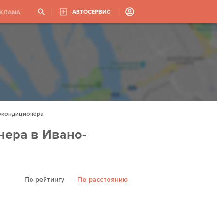
АВТОСЕРВИС
ЕКЛАМА
окондиционера
нера в Ивано-
По рейтингу
|
По расстоянию