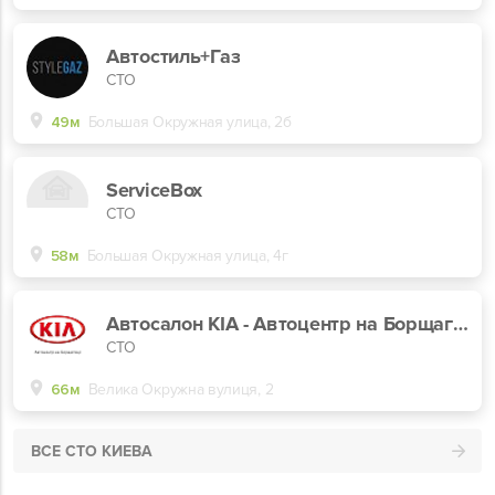
Автостиль+Газ
СТО
49м
Большая Окружная улица, 2б
ServiceBox
СТО
58м
Большая Окружная улица, 4г
Автосалон KIA - Автоцентр на Борщагівці
СТО
66м
Велика Окружна вулиця, 2
ВСЕ СТО КИЕВА