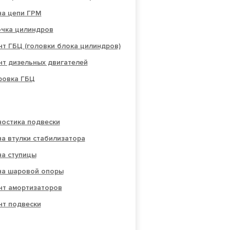
на цепи ГРМ
очка цилиндров
т ГБЦ (головки блока цилиндров)
нт дизельных двигателей
овка ГБЦ
ностика подвески
а втулки стабилизатора
на ступицы
на шаровой опоры
нт амортизаторов
нт подвески