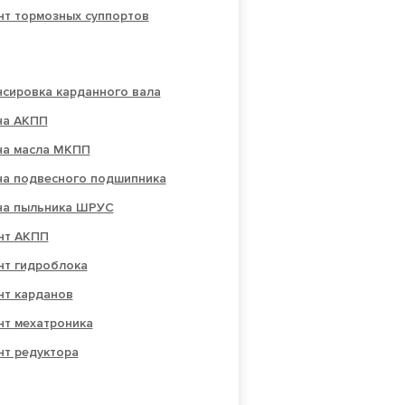
нт тормозных суппортов
нсировка карданного вала
на АКПП
на масла МКПП
на подвесного подшипника
на пыльника ШРУС
нт АКПП
нт гидроблока
нт карданов
нт мехатроника
нт редуктора