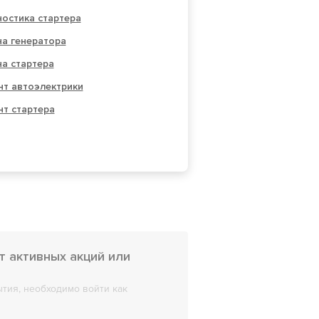
остика стартера
на генератора
а стартера
нт автоэлектрики
т стартера
 активных акций или
тия, необходимо войти как