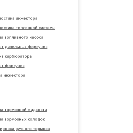
ностика инжектора
ностика топливной системы
а топливного насоса
нт дизельных форсунок
нт карбюратора
нт форсунок
а инжектора
на тормозной жидкости
на тормозных колодок
ировка ручного тормоза