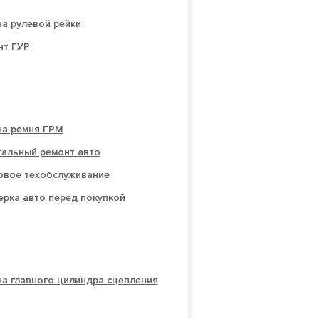
а рулевой рейки
нт ГУР
на ремня ГРМ
тальный ремонт авто
овое техобслуживание
рка авто перед покупкой
а главного цилиндра сцепления