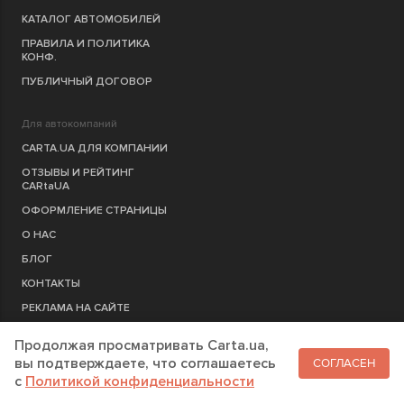
КАТАЛОГ АВТОМОБИЛЕЙ
ПРАВИЛА И ПОЛИТИКА
КОНФ.
ПУБЛИЧНЫЙ ДОГОВОР
Для автокомпаний
CARTA.UA ДЛЯ КОМПАНИИ
ОТЗЫВЫ И РЕЙТИНГ
CARtaUA
ОФОРМЛЕНИЕ СТРАНИЦЫ
О НАС
БЛОГ
КОНТАКТЫ
РЕКЛАМА НА САЙТЕ
Продолжая просматривать Carta.ua,
РЕГИСТРАЦИЯ
КОМПАНИЮ
вы подтверждаете, что соглашаетесь
СОГЛАСЕН
c
Политикой конфиденциальности