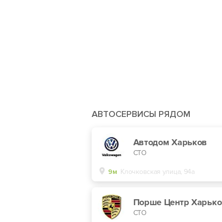
АВТОСЕРВИСЫ РЯДОМ
Автодом Харьков
СТО
9м
Клочковская улица, 94а
Порше Центр Харьк
СТО