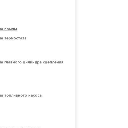
на помпы
на термостата
а главного цилиндра сцепления
а топливного насоса