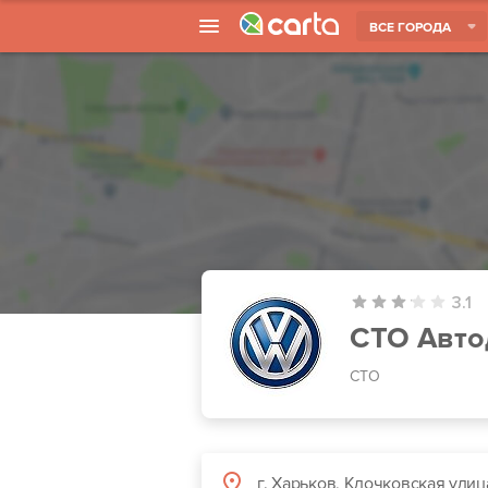
ВСЕ ГОРОДА
3.1
СТО Авто
СТО
г. Харьков, Клочковская улиц