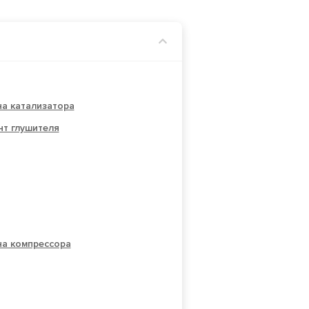
а катализатора
нт глушителя
на компрессора