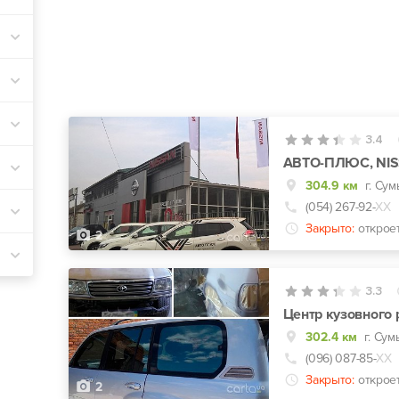
3.4
АВТО-ПЛЮС, NI
304.9 км
г. Сум
(054) 267-92-
ХХ
Закрыто:
открое
2
3.3
Центр кузовного 
302.4 км
г. Су
(096) 087-85-
ХХ
Закрыто:
открое
2