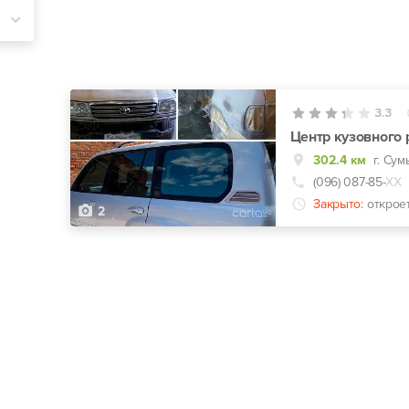
3.3
Центр кузовного 
302.4 км
г. Су
(096) 087-85-
ХХ
Закрыто:
открое
2