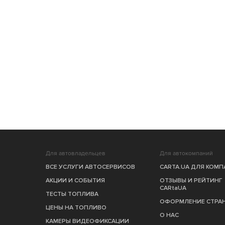
Для автовладельцев
Для автокомпаний
ВСЕ УСЛУГИ АВТОСЕРВИСОВ
CARTA.UA ДЛЯ КОМ
АКЦИИ И СОБЫТИЯ
ОТЗЫВЫ И РЕЙТИНГ
CARtaUA
ТЕСТЫ ТОПЛИВА
ОФОРМЛЕНИЕ СТРА
ЦЕНЫ НА ТОПЛИВО
О НАС
КАМЕРЫ ВИДЕОФИКСАЦИИ