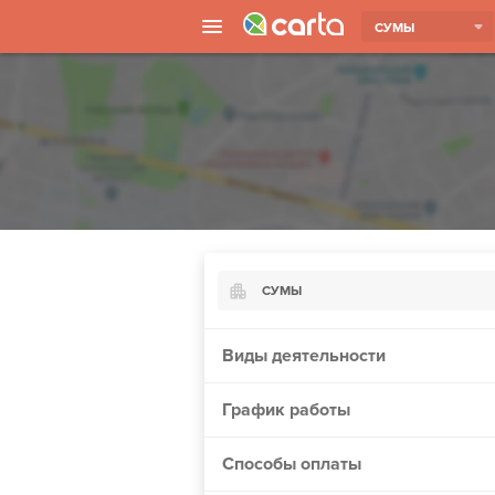
СУМЫ
СУМЫ
Киев
Виды деятельности
Харьков
График работы
Борисполь
Запорожье
Способы оплаты
Ужгород