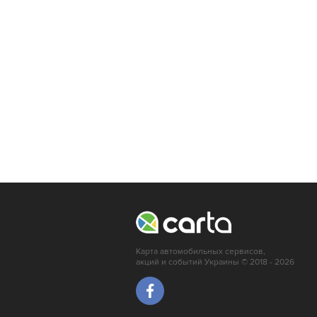
Ровно
Ивано-Франковск
Тернополь
Львов
Кропивницкий
Луцк
Мариуполь
Ирпень
Краматорск
Карта автомобильных сервисов,
акций и событий Украины © 2018 - 2026