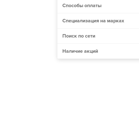
Способы оплаты
Винница
Днепр
Специализация на марках
Житомир
Одесса
Поиск по сети
Николаев
Наличие акций
Мелитополь
Сумы
Черкассы
Хмельницкий
Полтава
Чернигов
Кривой Рог
Херсон
Черновцы