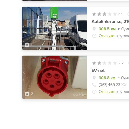
3.1
AutoEnterprise, 2
308.5 км
г. Сум
Открыто:
кругло
1
2.2
EV-net
308.8 км
г. Сум
(067) 469-23-
ХХ
Открыто:
кругло
2