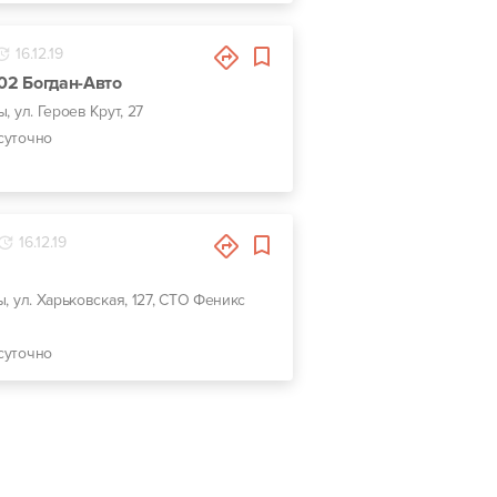
16.12.19
102 Богдан-Авто
ы, ул. Героев Крут, 27
суточно
16.12.19
ы, ул. Харьковская, 127, СТО Феникс
суточно