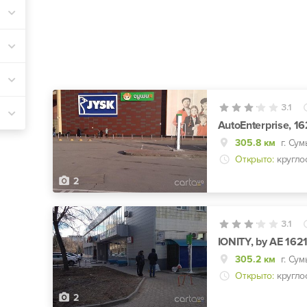
3.1
AutoEnterprise, 1
305.8 км
Открыто:
кругло
2
3.1
IONITY, by AE 162
305.2 км
Открыто:
кругло
2