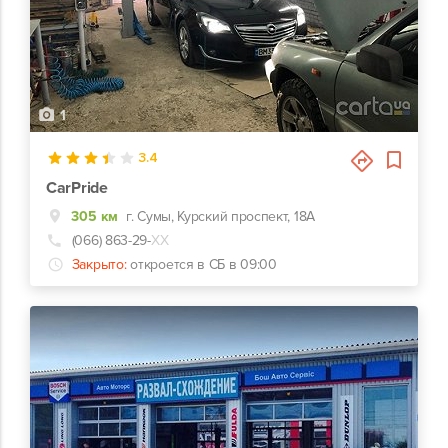
1
3.4
CarPride
305 км
г. Сумы, Курский проспект, 18А
(066) 863-29-
ХХ
Закрыто:
откроется в СБ в 09:00