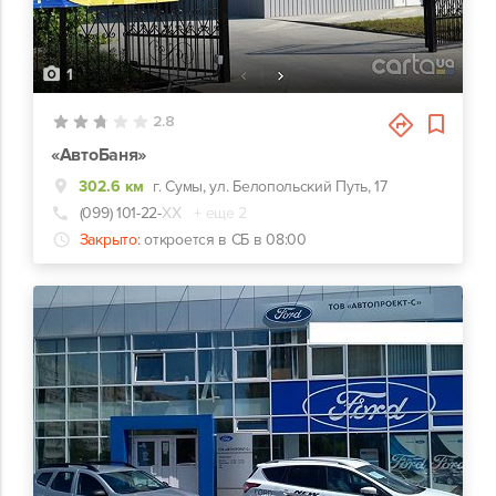
1
2.8
«АвтоБаня»
302.6 км
г. Сумы, ул. Белопольский Путь, 17
(099) 101-22-
ХХ
+ еще 2
Закрыто:
откроется в СБ в 08:00