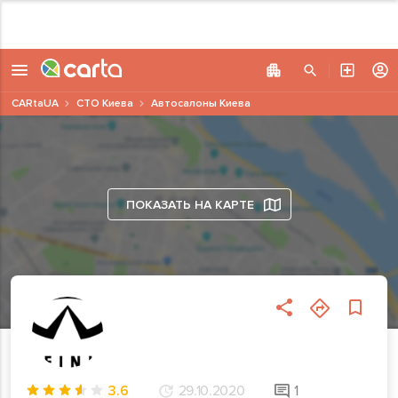
CARtaUA
СТО Киева
Автосалоны Киева
ПОКАЗАТЬ НА КАРТЕ
3.6
29.10.2020
1