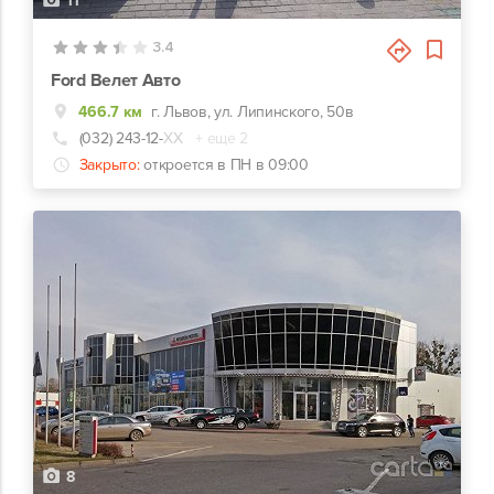
11
3.4
Ford Велет Авто
466.7 км
г. Львов, ул. Липинского, 50в
(032) 243-12-
ХХ
+ еще 2
Закрыто:
откроется в ПН в 09:00
8