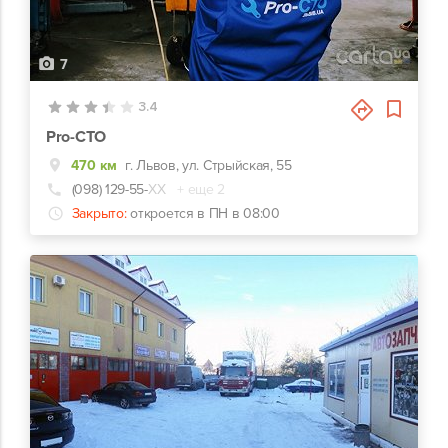
7
3.4
Pro-СТО
470 км
г. Львов, ул. Стрыйская, 55
(098) 129-55-
ХХ
+ еще 2
Закрыто:
откроется в ПН в 08:00