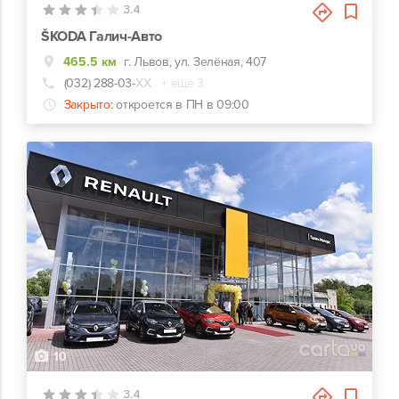
3.4
ŠKODA Галич-Авто
465.5 км
г. Львов, ул. Зелёная, 407
(032) 288-03-
ХХ
+ еще 3
Закрыто:
откроется в ПН в 09:00
10
3.4