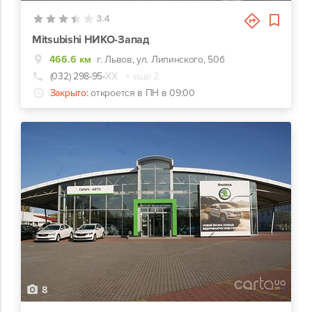
3.4
Mitsubishi НИКО-Запад
466.6 км
г. Львов, ул. Липинского, 50б
(032) 298-95-
ХХ
+ еще 2
Закрыто:
откроется в ПН в 09:00
8