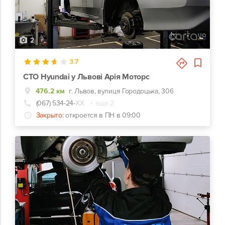
2
3.7
СТО Hyundai у Львові Арія Моторс
476.2 км
г. Львов, вулиця Городоцька, 306
(067) 534-24-
ХХ
+ еще 2
Закрыто:
откроется в ПН в 09:00