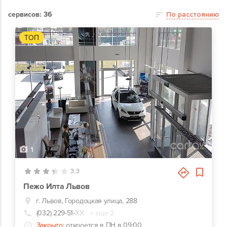
сервисов: 36
По расстоянию
ТОП
1
3.3
Пежо Илта Львов
г. Львов, Городоцкая улица, 288
(032) 229-51-
ХХ
+ еще 2
Закрыто:
откроется в ПН в 09:00