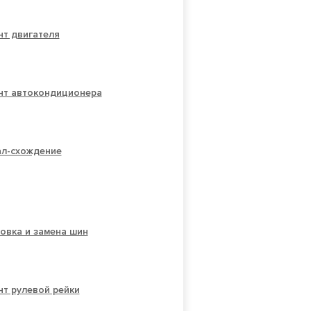
нт двигателя
нт автокондиционера
ал-схождение
овка и замена шин
т рулевой рейки