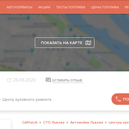
АВТОСЕРВИСЫ
АКЦИИ
ТЕСТЫ ТОПЛИВА
ЦЕНЫ ТОПЛИВА
Р
ПОКАЗАТЬ НА КАРТЕ
25.06.2020
оставить отзыв
ПО
Центр кузовного ремонта
CARtaUA
СТО Львова
Автомойки Львова
Центры куз