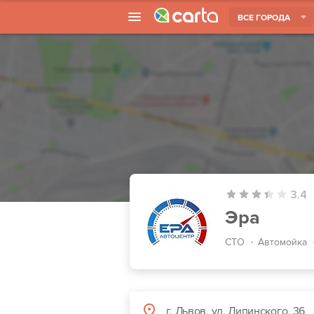
ВСЕ ГОРОДА
3.4
Эра
СТО
Автомойка
г. Львов, ул. Липинского, 36