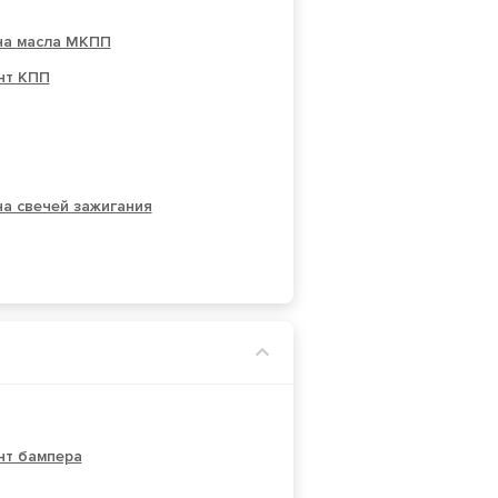
на масла МКПП
нт КПП
а свечей зажигания
нт бампера