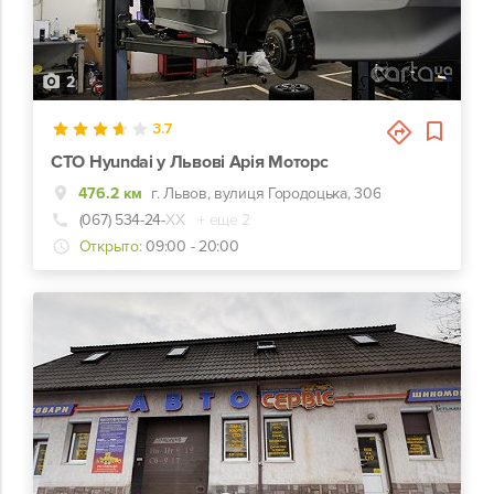
2
3.7
СТО Hyundai у Львові Арія Моторс
476.2 км
г. Львов, вулиця Городоцька, 306
(067) 534-24-
ХХ
+ еще 2
Открыто:
09:00 - 20:00