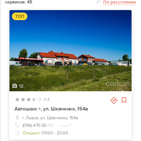
сервисов: 45
По расстоянию
ТОП
12
3.4
Автошанс +, ул. Шевченко, 154в
г. Львов, ул. Шевченко, 154в
(096) 470-50-
ХХ
+ еще 7
Открыто:
09:00 - 20:00