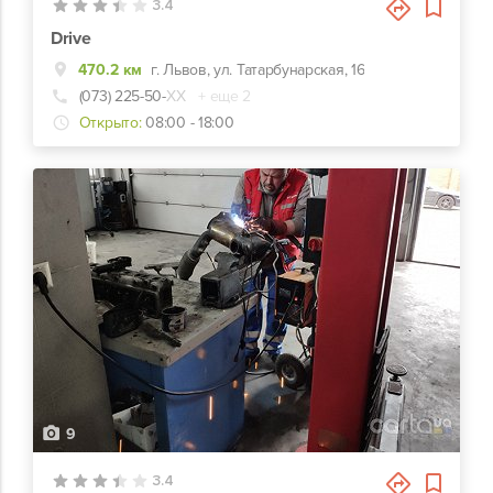
3.4
Drive
470.2 км
г. Львов, ул. Татарбунарская, 16
(073) 225-50-
ХХ
+ еще 2
Открыто:
08:00 - 18:00
9
3.4