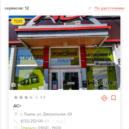
сервисов: 12
По расстоянию
ТОП
11
3.4
АС+
г. Львов, ул. Джерельная, 69
(032) 252-00-
ХХ
+ еще 2
Открыто:
09:00 - 19:00