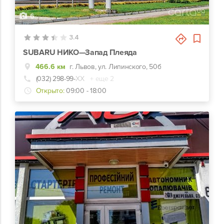
6
3.4
SUBARU НИКО—Запад Плеяда
466.6 км
г. Львов, ул. Липинского, 50б
(032) 298-99-
ХХ
+ еще 2
Открыто:
09:00 - 18:00