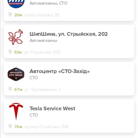
Автомагазины, СТО
20м
улица Наукова, 2Б
ШипШина, ул. Стрыйская, 202
Автомагазины
53м
ул. Стрыйская, 202
Автоцентр «СТО-Захід»
СТО
67м
ул. Трускавецкая, 1
Tesla Service West
СТО
76м
вулиця Стрийська, 45б