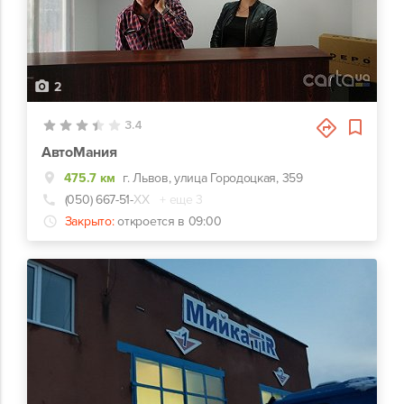
2
3.4
АвтоМания
475.7 км
г. Львов, улица Городоцкая, 359
(050) 667-51-
ХХ
+ еще 3
Закрыто:
откроется в 09:00