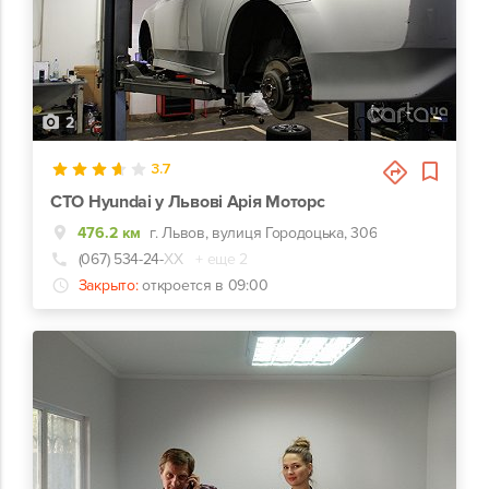
2
3.7
СТО Hyundai у Львові Арія Моторс
476.2 км
г. Львов, вулиця Городоцька, 306
(067) 534-24-
ХХ
+ еще 2
Закрыто:
откроется в 09:00