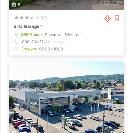
5
3.4
STO Garage ®
465.9 км
г. Львов, ул. Збоища, 4
(096) 464-32-
ХХ
+ еще 4
Открыто:
09:00 - 18:00