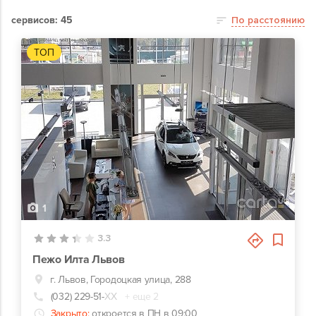
сервисов: 45
По расстоянию
ТОП
1
3.3
Пежо Илта Львов
г. Львов, Городоцкая улица, 288
(032) 229-51-
ХХ
+ еще 2
Закрыто:
откроется в ПН в 09:00