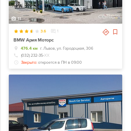
11
3.6
1
BMW Ария Моторс
476.4 км
г. Львов, ул. Городоцкая, 306
(032) 232-35-
ХХ
Закрыто:
откроется в ПН в 09:00