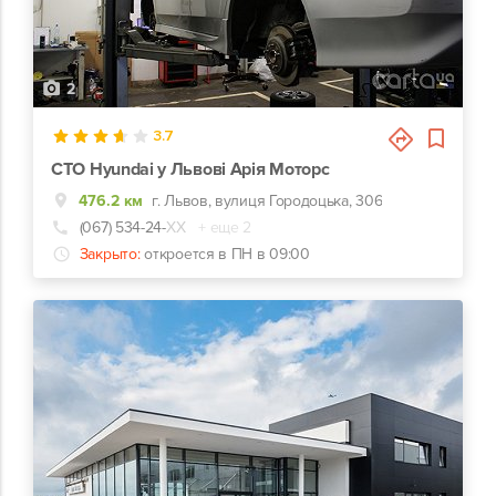
2
3.7
СТО Hyundai у Львові Арія Моторс
476.2 км
г. Львов, вулиця Городоцька, 306
(067) 534-24-
ХХ
+ еще 2
Закрыто:
откроется в ПН в 09:00