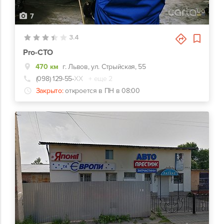
7
3.4
Pro-СТО
470 км
г. Львов, ул. Стрыйская, 55
(098) 129-55-
ХХ
+ еще 2
Закрыто:
откроется в ПН в 08:00