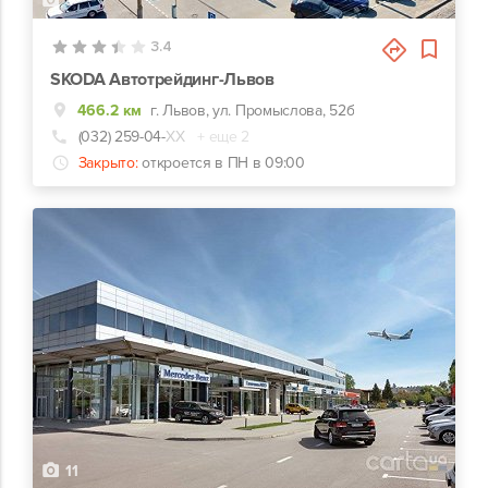
9
3.4
SKODA Автотрейдинг-Львов
466.2 км
г. Львов, ул. Промыслова, 52б
(032) 259-04-
ХХ
+ еще 2
Закрыто:
откроется в ПН в 09:00
11