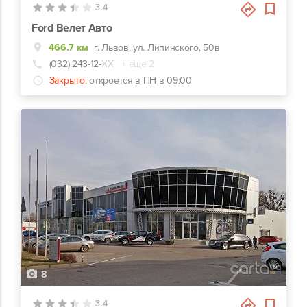
3.4
Ford Велет Авто
466.7 км
г. Львов, ул. Липинского, 50в
(032) 243-12-
ХХ
+ еще 2
Закрыто:
откроется в ПН в 09:00
8
3.4