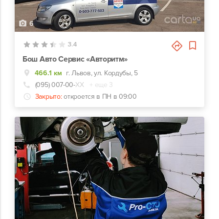
6
3.4
Бош Авто Сервис «Авторитм»
466.1 км
г. Львов, ул. Кордубы, 5
(095) 007-00-
ХХ
+ еще 3
Закрыто:
откроется в ПН в 09:00