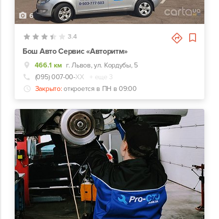
6
3.4
Бош Авто Сервис «Авторитм»
466.1 км
г. Львов, ул. Кордубы, 5
(095) 007-00-
ХХ
+ еще 3
Закрыто:
откроется в ПН в 09:00