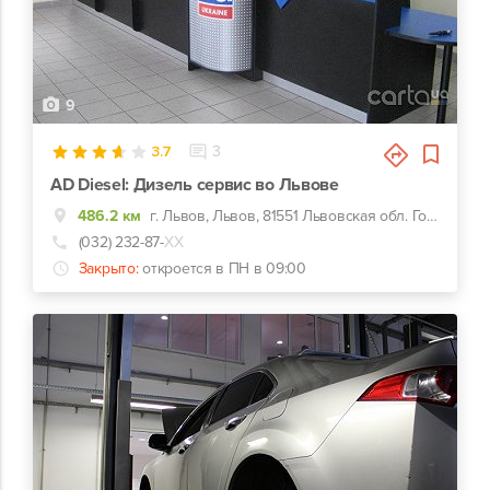
9
3.7
3
AD Diesel: Дизель сервис во Львове
486.2 км
г. Львов, Львов, 81551 Львовская обл. Городокский район с. Воля-Бартативская ул. Львовская
(032) 232-87-
ХХ
Закрыто:
откроется в ПН в 09:00