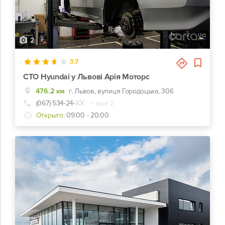
2
3.7
СТО Hyundai у Львові Арія Моторс
476.2 км
г. Львов, вулиця Городоцька, 306
(067) 534-24-
ХХ
+ еще 2
Открыто:
09:00 - 20:00