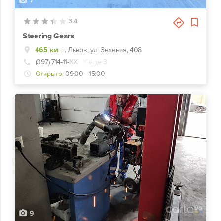
7
3.4
Steering Gears
465 км
г. Львов, ул. Зелёная, 408
(097) 714-11-
ХХ
+ еще 3
Открыто:
09:00 - 15:00
9