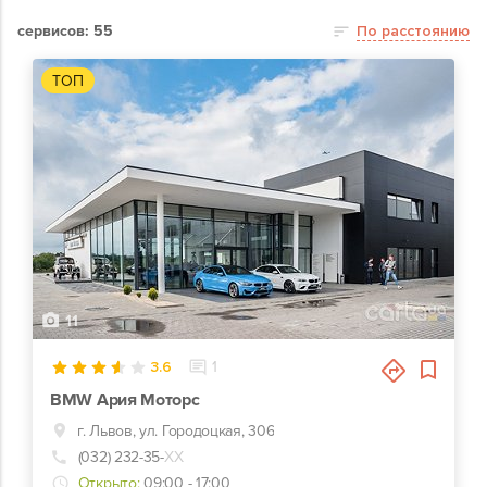
сервисов: 55
По расстоянию
ТОП
11
3.6
1
BMW Ария Моторс
г. Львов, ул. Городоцкая, 306
(032) 232-35-
ХХ
Открыто:
09:00 - 17:00