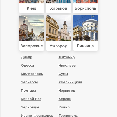
Киев
Харьков
Борисполь
Запорожье
Ужгород
Винница
Днепр
Житомир
Одесса
Николаев
Мелитополь
Сумы
Черкассы
Хмельницкий
Полтава
Чернигов
Кривой Рог
Херсон
Черновцы
Ровно
Ивано-Франковск
Тернополь