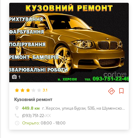
1
3.1
Кузовний ремонт
449.8 км
г. Херсон, улица Бурзи, 53Б, на Шуменском в поруч з ліцеєм
(093) 751-22-
ХХ
Открыто:
08:00 - 18:00