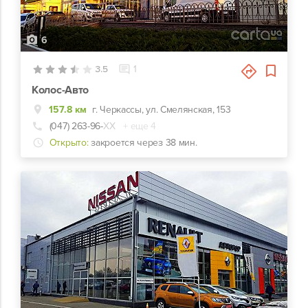
6
3.5
1
Колос-Авто
157.8 км
г. Черкассы, ул. Смелянская, 153
(047) 263-96-
ХХ
+ еще 4
Открыто:
закроется через 38 мин.