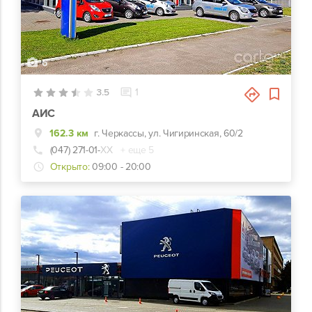
6
3.5
1
АИС
162.3 км
г. Черкассы, ул. Чигиринская, 60/2
(047) 271-01-
ХХ
+ еще 5
Открыто:
09:00 - 20:00