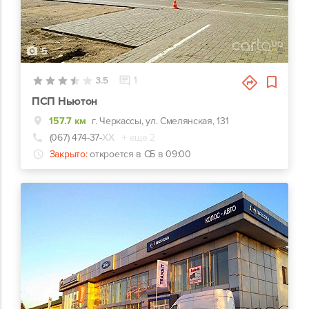
5
3.5
1
ПСП Ньютон
157.7 км
г. Черкассы, ул. Смелянская, 131
(067) 474-37-
ХХ
+ еще 2
Закрыто:
откроется в СБ в 09:00