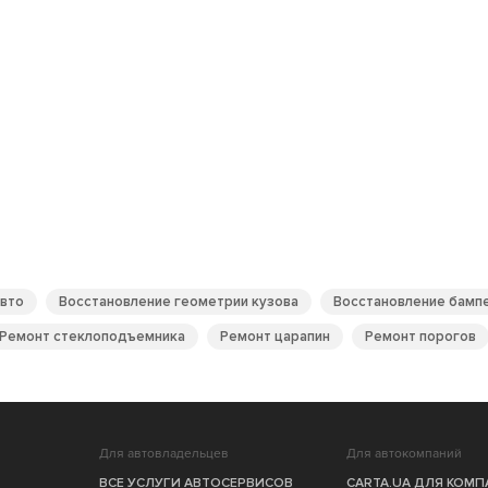
авто
Восстановление геометрии кузова
Восстановление бамп
Ремонт стеклоподъемника
Ремонт царапин
Ремонт порогов
Для автовладельцев
Для автокомпаний
ВСЕ УСЛУГИ АВТОСЕРВИСОВ
CARTA.UA ДЛЯ КОМ