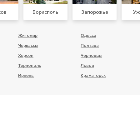
ков
Борисполь
Запорожье
Уж
Житомир
Одесса
Черкассы
Полтава
Херсон
Черновцы
Тернополь
Львов
Ирпень
Краматорск