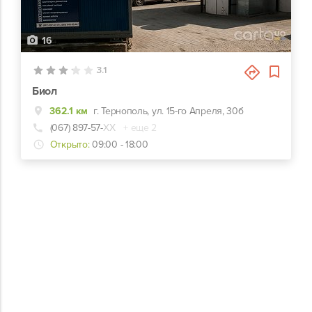
16
3.1
Биол
362.1 км
г. Тернополь, ул. 15-го Апреля, 30б
(067) 897-57-
ХХ
+ еще 2
Открыто:
09:00 - 18:00