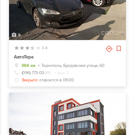
9
3.4
АвтоТера
366 км
г. Тернополь, Бродовская улица, 60
(096) 773-03-
ХХ
+ еще 3
Закрыто:
откроется в 09:00