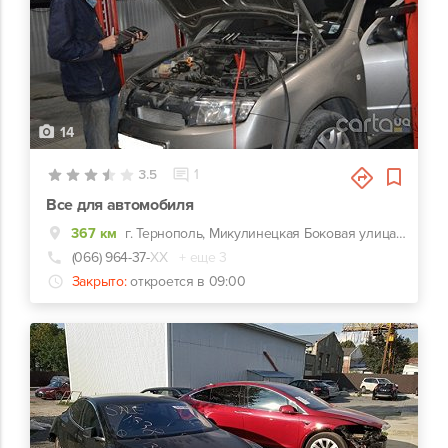
14
3.5
1
Все для автомобиля
367 км
г. Тернополь, Микулинецкая Боковая улица, 10/1
(066) 964-37-
ХХ
+ еще 3
Закрыто:
откроется в 09:00