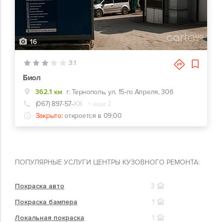
16
3.1
Биол
362.1 км
г. Тернополь, ул. 15-го Апреля, 30б
(067) 897-57-
ХХ
+ еще 2
Закрыто:
откроется в 09:00
ПОПУЛЯРНЫЕ УСЛУГИ ЦЕНТРЫ КУЗОВНОГО РЕМОНТА:
Покраска авто
3
Покраска бампера
1
Локальная покраска
1