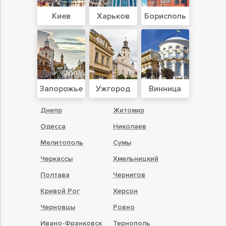
Киев
Харьков
Борисполь
Запорожье
Ужгород
Винница
Днепр
Житомир
Одесса
Николаев
Мелитополь
Сумы
Черкассы
Хмельницкий
Полтава
Чернигов
Кривой Рог
Херсон
Черновцы
Ровно
Ивано-Франковск
Тернополь