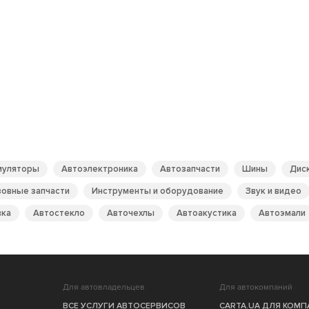
муляторы
Автоэлектроника
Автозапчасти
Шины
Дис
зовные запчасти
Инструменты и оборудование
Звук и видео
вка
Автостекло
Авточехлы
Автоакустика
Автоэмали
Для автовладельцев
Для автокомпаний
ВСЕ УСЛУГИ АВТОСЕРВИСОВ
CARTA.UA ДЛЯ КОМ