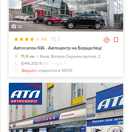
12
3.8
2
Автосалон KIA - Автоцентр на Борщагівці
11.9 км
г. Киев, Велика Окружна вулиця, 2
(044) 202-11-
ХХ
+ еще 4
Закрыто:
откроется в 09:00