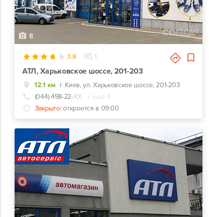
8
3.8
1
АТЛ, Харьковское шоссе, 201-203
12.1 км
г. Киев, ул. Харьковское шоссе, 201-203
(044) 498-22-
ХХ
+ еще 4
Закрыто:
откроется в 09:00