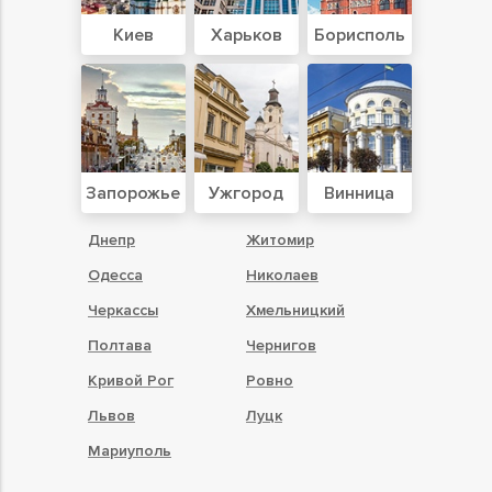
Киев
Харьков
Борисполь
Запорожье
Ужгород
Винница
Днепр
Житомир
Одесса
Николаев
Черкассы
Хмельницкий
Полтава
Чернигов
Кривой Рог
Ровно
Львов
Луцк
Мариуполь