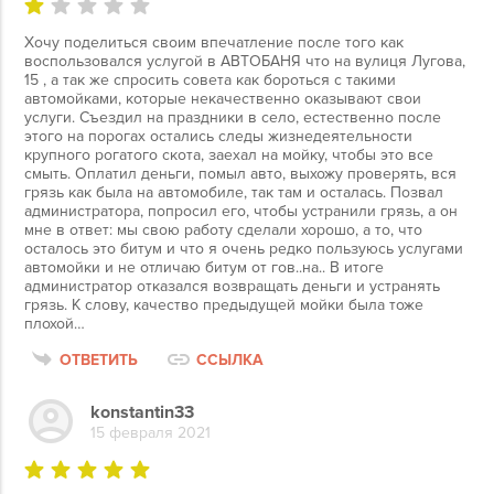
Хочу поделиться своим впечатление после того как
воспользовался услугой в АВТОБАНЯ что на вулиця Лугова,
15 , а так же спросить совета как бороться с такими
автомойками, которые некачественно оказывают свои
услуги. Съездил на праздники в село, естественно после
этого на порогах остались следы жизнедеятельности
крупного рогатого скота, заехал на мойку, чтобы это все
смыть. Оплатил деньги, помыл авто, выхожу проверять, вся
грязь как была на автомобиле, так там и осталась. Позвал
администратора, попросил его, чтобы устранили грязь, а он
мне в ответ: мы свою работу сделали хорошо, а то, что
осталось это битум и что я очень редко пользуюсь услугами
автомойки и не отличаю битум от гов..на.. В итоге
администратор отказался возвращать деньги и устранять
грязь. К слову, качество предыдущей мойки была тоже
плохой…
ОТВЕТИТЬ
ССЫЛКА
konstantin33
15 февраля 2021