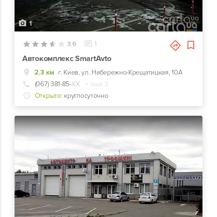
1
3.6
1
Автокомплекс SmartAvto
2.3 км
г. Киев, ул. Набережно-Крещатицкая, 10А
(067) 381-85-
ХХ
+ еще 2
Открыто:
круглосуточно