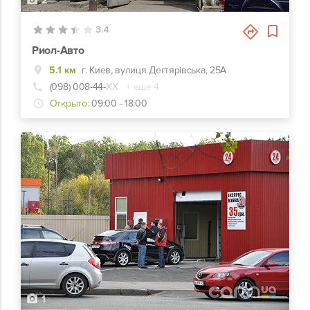
2
3.4
Риол-Авто
5.1 км
г. Киев, вулиця Дегтярівська, 25А
(098) 008-44-
ХХ
+ еще 4
Открыто:
09:00 - 18:00
1