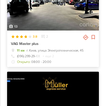
13
3.8
2
VAG Master plus
11 км
г. Киев, улица Электротехническая, 45
(096) 299-29-
ХХ
+ еще 2
Открыто:
08:00 - 20:00