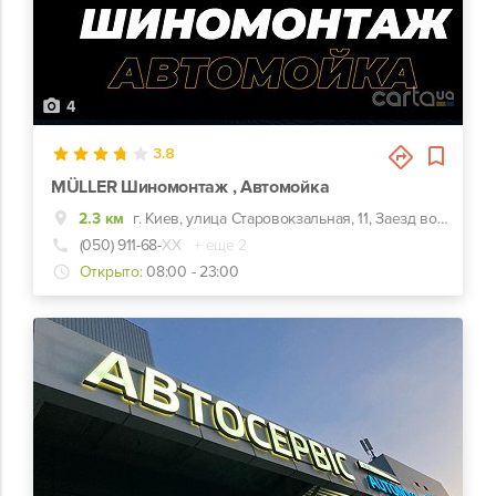
4
3.8
MÜLLER Шиномонтаж , Автомойка
2.3 км
г. Киев, улица Старовокзальная, 11, Заезд во двор между Саксаганского и Жилянской
(050) 911-68-
ХХ
+ еще 2
Открыто:
08:00 - 23:00