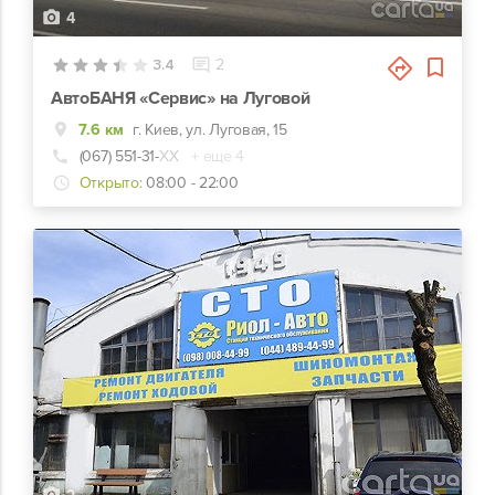
4
3.4
2
АвтоБАНЯ «Сервис» на Луговой
7.6 км
г. Киев, ул. Луговая, 15
(067) 551-31-
ХХ
+ еще 4
Открыто:
08:00 - 22:00