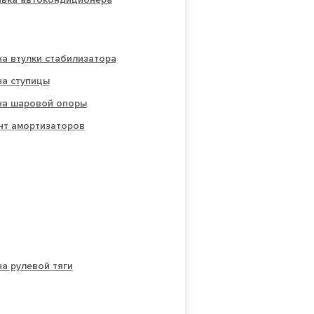
а втулки стабилизатора
на ступицы
на шаровой опоры
нт амортизаторов
а рулевой тяги