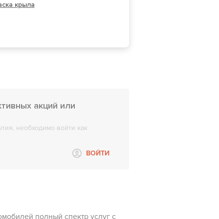
аска крыла
ктивных акций или
тия, необходимо войти как
ВОЙТИ
омобилей полный спектр услуг с