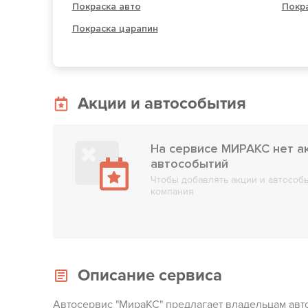
Покраска авто
Покр
Покраска царапин
Акции и автособытия
На сервисе МИРАКС нет а
автособытий
Чтобы добавлять акции и автособы
компания
Описание сервиса
Автосервис "МираКС" предлагает владельцам авт