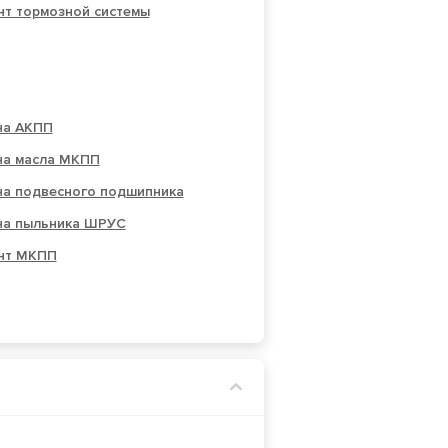
нт тормозной системы
на АКПП
на масла МКПП
на подвесного подшипника
на пыльника ШРУС
нт МКПП