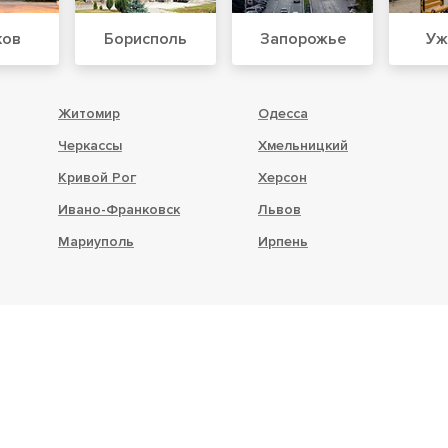
ков
Борисполь
Запорожье
Уж
Житомир
Одесса
Черкассы
Хмельницкий
Кривой Рог
Херсон
Ивано-Франковск
Львов
Мариуполь
Ирпень