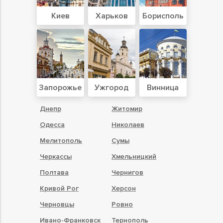
Киев
Харьков
Борисполь
Запорожье
Ужгород
Винница
Днепр
Житомир
Одесса
Николаев
Мелитополь
Сумы
Черкассы
Хмельницкий
Полтава
Чернигов
Кривой Рог
Херсон
Черновцы
Ровно
Ивано-Франковск
Тернополь