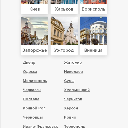
Киев
Харьков
Борисполь
Запорожье
Ужгород
Винница
Днепр
Житомир
Одесса
Николаев
Мелитополь
Сумы
Черкассы
Хмельницкий
Полтава
Чернигов
Кривой Рог
Херсон
Черновцы
Ровно
Ивано-Франковск
Тернополь