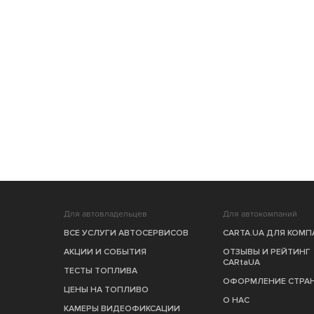
Для автовладельцев
Для автокомпаний
ВСЕ УСЛУГИ АВТОСЕРВИСОВ
CARTA.UA ДЛЯ КОМ
АКЦИИ И СОБЫТИЯ
ОТЗЫВЫ И РЕЙТИНГ
CARtaUA
ТЕСТЫ ТОПЛИВА
ОФОРМЛЕНИЕ СТРА
ЦЕНЫ НА ТОПЛИВО
О НАС
КАМЕРЫ ВИДЕОФИКСАЦИИ