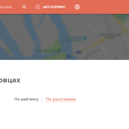
АВТОСЕРВИС
ЕКЛАМА
овцах
По рейтингу
|
По расстоянию