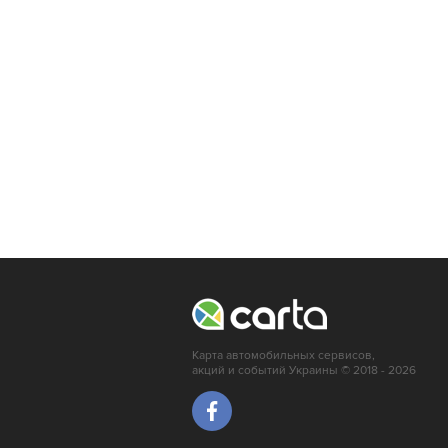
Ивано-Франковск
Львов
Кропивницкий
Луцк
Мариуполь
Ирпень
Краматорск
Карта автомобильных сервисов,
акций и событий Украины © 2018 - 2026