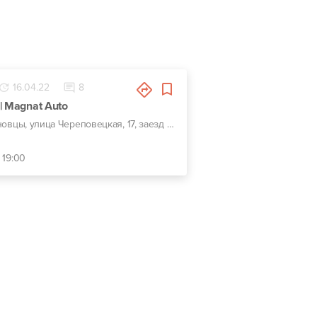
16.04.22
8
| Magnat Auto
г. Черновцы, улица Череповецкая, 17, заезд с ул. Комунальников
 19:00