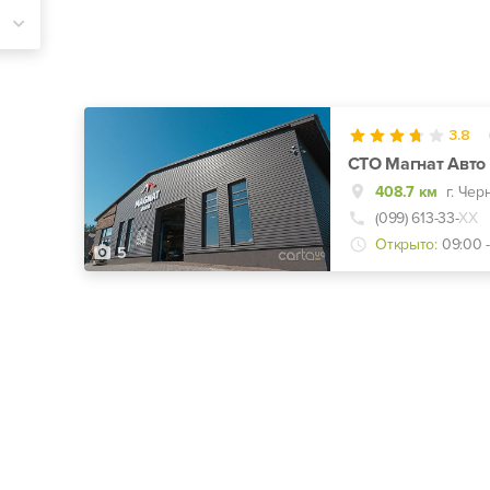
3.8
СТО Магнат Авто 
408.7 км
(099) 613-33-
ХХ
Открыто:
09:00 -
5