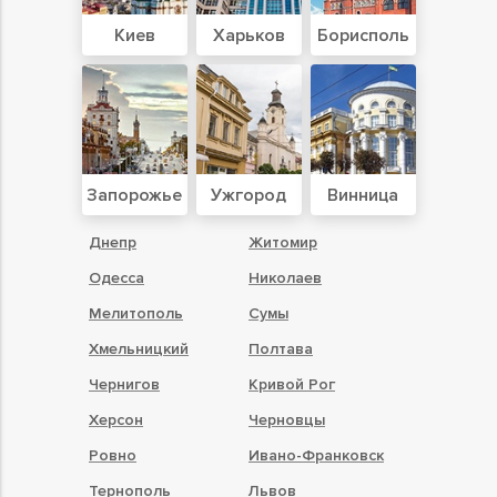
Киев
Харьков
Борисполь
Запорожье
Ужгород
Винница
Днепр
Житомир
Одесса
Николаев
Мелитополь
Сумы
Хмельницкий
Полтава
Чернигов
Кривой Рог
Херсон
Черновцы
Ровно
Ивано-Франковск
Тернополь
Львов