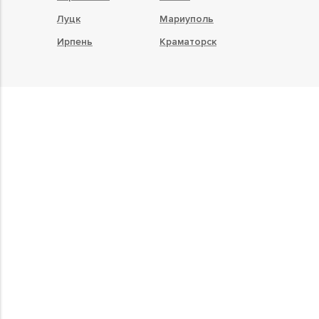
Луцк
Мариуполь
Ирпень
Краматорск