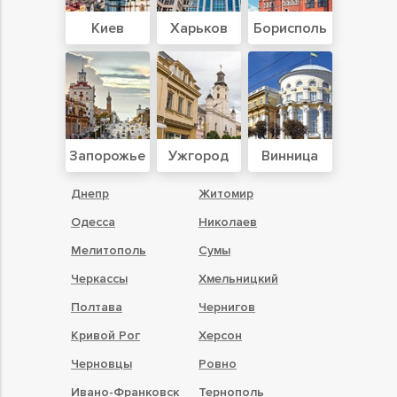
Киев
Харьков
Борисполь
Запорожье
Ужгород
Винница
Днепр
Житомир
Одесса
Николаев
Мелитополь
Сумы
Черкассы
Хмельницкий
Полтава
Чернигов
Кривой Рог
Херсон
Черновцы
Ровно
Ивано-Франковск
Тернополь