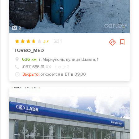
2
3.7
1
TURBO_MED
636 км
г. Мариуполь, вулиця Шмідта, 1
(097) 686-61-
ХХ
+ еще 2
Закрыто:
откроется в ВТ в 09:00