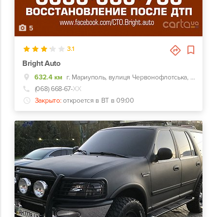
5
3.1
Bright Auto
632.4 км
г. Мариуполь, вулиця Червонофлотська, 194
(068) 668-67-
ХХ
Закрыто:
откроется в ВТ в 09:00