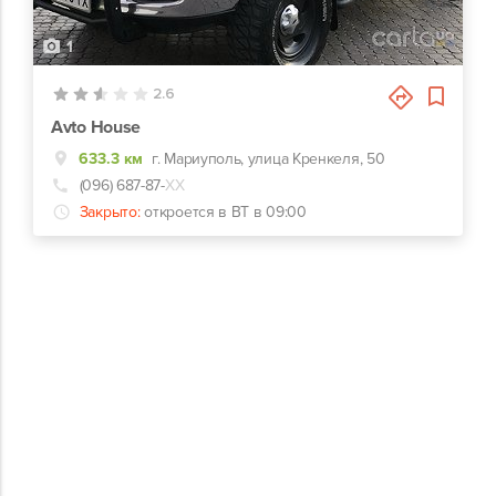
1
2.6
Avto House
633.3 км
г. Мариуполь, улица Кренкеля, 50
(096) 687-87-
ХХ
Закрыто:
откроется в ВТ в 09:00