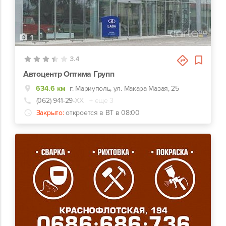
1
3.4
Автоцентр Оптима Групп
634.6 км
г. Мариуполь, ул. Макара Мазая, 25
(062) 941-29-
ХХ
+ еще 3
Закрыто:
откроется в ВТ в 08:00