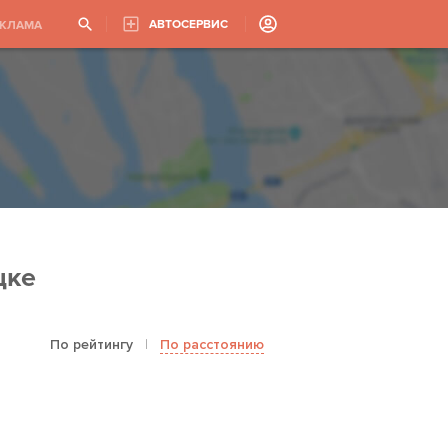
АВТОСЕРВИС
ЕКЛАМА
цке
По рейтингу
|
По расстоянию