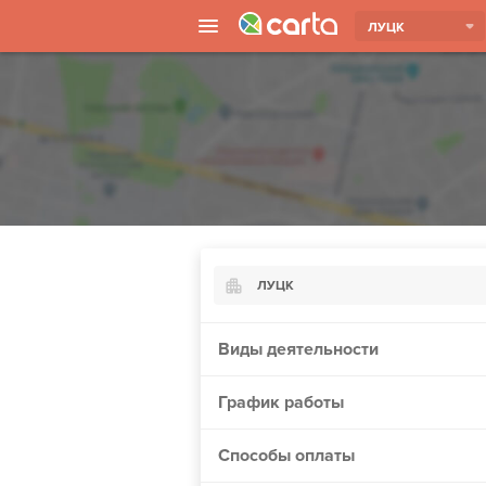
ЛУЦК
ЛУЦК
Киев
Виды деятельности
Харьков
График работы
Борисполь
Запорожье
Способы оплаты
Ужгород