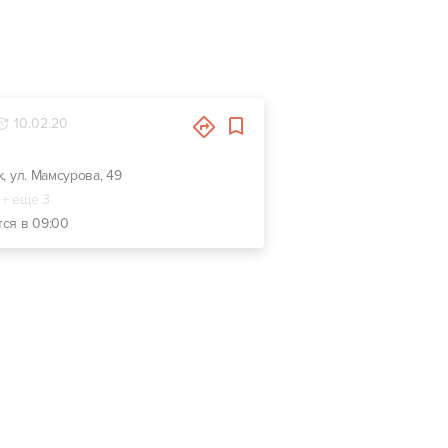
10.02.20
к, ул. Мамсурова, 49
+ еще 3
тся в 09:00