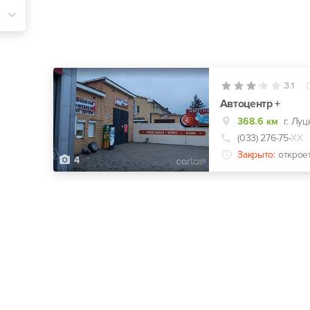
3.1
Автоцентр +
368.6 км
г. Луц
(033) 276-75-
ХХ
Закрыто:
открое
4