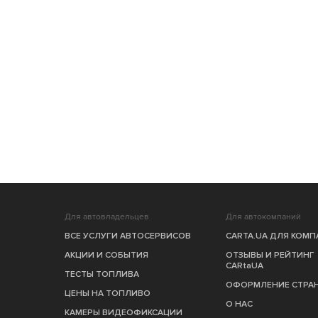
Для автовладельцев
Для автокомпаний
ВСЕ УСЛУГИ АВТОСЕРВИСОВ
CARTA.UA ДЛЯ КОМ
АКЦИИ И СОБЫТИЯ
ОТЗЫВЫ И РЕЙТИНГ
CARtaUA
ТЕСТЫ ТОПЛИВА
ОФОРМЛЕНИЕ СТРА
ЦЕНЫ НА ТОПЛИВО
О НАС
КАМЕРЫ ВИДЕОФИКСАЦИИ