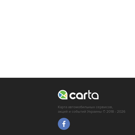
Ивано-Франковск
Тернополь
Львов
Луцк
Мариуполь
Ирпень
Краматорск
Карта автомобильных сервисов,
акций и событий Украины © 2018 - 2026