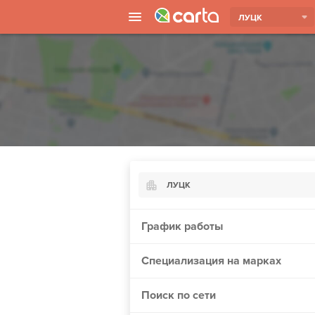
ЛУЦК
ЛУЦК
Киев
График работы
Харьков
Специализация на марках
Борисполь
Запорожье
Поиск по сети
Ужгород