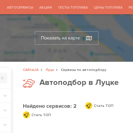
АВТОСЕРВИСЫ
АКЦИИ
ТЕСТЫ ТОПЛИВА
ЦЕНЫ ТОПЛИВА
Р
Показать на карте
CARtaUA
Луцк
Сервисы по автоподбору
Автоподбор в Луцке
Найдено
сервисов: 2
Стать ТОП
Стать ТОП