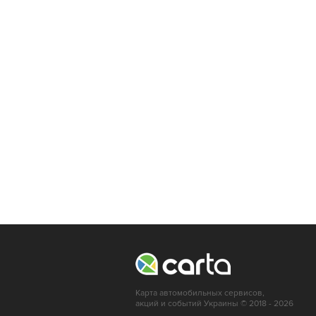
Ивано-Франковск
Тернополь
Львов
Кропивницкий
Луцк
Мариуполь
Ирпень
Карта автомобильных сервисов,
акций и событий Украины © 2018 - 2026