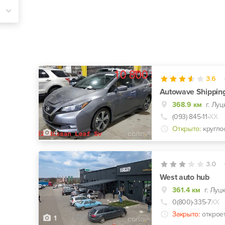
3.6
Autowave Shippin
368.9 км
г. Луц
(093) 845-11-
ХХ
Открыто:
кругло
4
3.0
West auto hub
361.4 км
0(800)-335-7
ХХ
Закрыто:
открое
1