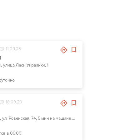
11.09.23
g
к, улица Леси Украинки, 1
суточно
18.09.20
г. Луцк, ул. Ровенская, 74, 5 мин на машине от центра Луцка GPS координаты: 50.7461059, 25.4275887
тся в 09:00