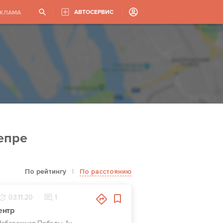
АВТОСЕРВИС
ЕКЛАМА
епре
По рейтингу
|
По расстоянию
03.11.20
1
ентр