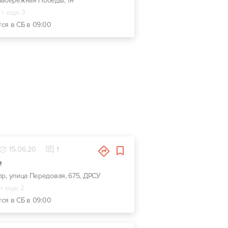
 Набережная Победы, 1н
+ еще 3
тся в СБ в 09:00
15.06.20
1
e
пр, улица Передовая, 675, ДРСУ
+ еще 2
тся в СБ в 09:00