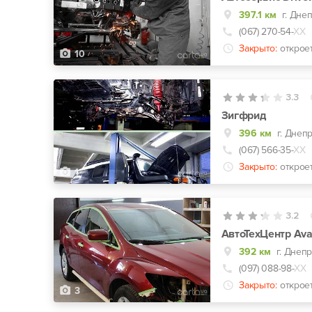
397.1 км
г. Дне
(067) 270-54-
ХХ
Закрыто:
открое
10
3.3
Зигфрид
396 км
г. Днепр
(067) 566-35-
ХХ
Закрыто:
открое
1
3.2
АвтоТехЦентр Ava
392 км
г. Днепр
(097) 088-98-
ХХ
Закрыто:
открое
3