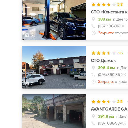
3.8
СТО «Константа к
388 км
(067) 106-01-
ХХ
Закрыто:
открое
5
3.6
СТО Двіжок
396.4 км
(095) 390-35-
ХХ
Закрыто:
открое
7
3.5
AVANTGARDE GA
391.8 км
г. Дне
(097) 088-98-
ХХ