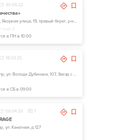
30.06.22
ачества»
г. Днепр, Якорная улица, 19, правый берег, р-н Кайдакского моста
+ еще 2
тся в ПН в 10:00
18.03.25
г. Днепр, ул. Володи Дубинина, 107, Заезд с красной линии ул. Високовольтной
тся в СБ в 09:00
06.04.20
1
RAGE
пр, ул. Канатная, д 127