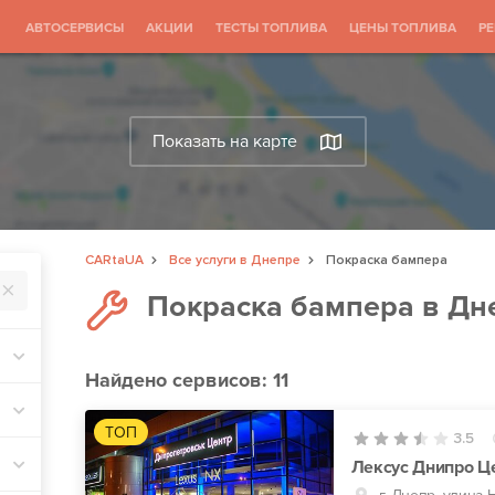
АВТОСЕРВИСЫ
АКЦИИ
ТЕСТЫ ТОПЛИВА
ЦЕНЫ ТОПЛИВА
Р
Показать на карте
CARtaUA
Все услуги в Днепре
Покраска бампера
Покраска бампера в Дн
Найдено
сервисов: 11
ТОП
3.5
Лексус Днипро Ц