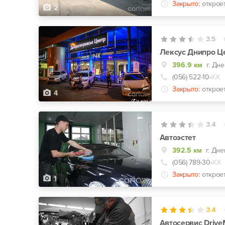
Закрыто:
открое
2
3.5
Лексус Днипро Ц
396.9 км
г. Дн
(056) 522-10-
ХХ
Закрыто:
открое
4
3.4
Автоэстет
392.5 км
г. Дне
(056) 789-30-
ХХ
Закрыто:
открое
1
3.4
Автосервис Driv