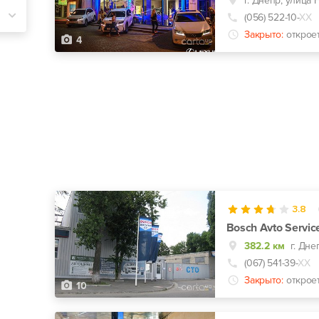
г. Днепр, улица
(056) 522-10-
ХХ
Закрыто:
открое
4
3.8
Bosch Avto Servic
382.2 км
г. Дне
(067) 541-39-
ХХ
Закрыто:
открое
10