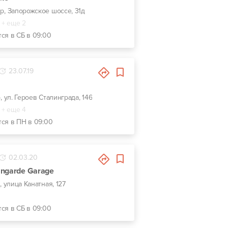
пр, Запорожское шоссе, 31д
+ еще 2
тся в СБ в 09:00
23.07.19
, ул. Героев Сталинграда, 146
+ еще 4
тся в ПН в 09:00
02.03.20
ngarde Garage
, улица Канатная, 127
тся в СБ в 09:00