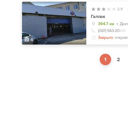
2.9
Галлак
394.7 км
г. Дне
(067) 563-20-
ХХ
Закрыто:
открое
4
1
2