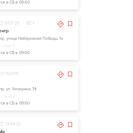
тся в СБ в 09:00
03.11.20
1
ентр
епр, улица Набережная Победы, 1н
+ еще 3
тся в СБ в 09:00
16.12.19
пр, ул. Чичерина, 74
+ еще 2
тся в СБ в 09:00
13.04.22
eMe