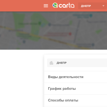
ДНЕПР
ДНЕПР
Киев
Виды деятельности
Харьков
График работы
Борисполь
Запорожье
Способы оплаты
Ужгород