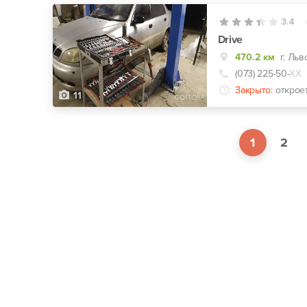
3.4
Drive
470.2 км
г. Льв
(073) 225-50-
ХХ
Закрыто:
открое
11
1
2