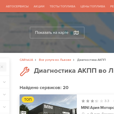
АВТОСЕРВИСЫ
АКЦИИ
ТЕСТЫ ТОПЛИВА
ЦЕНЫ ТОПЛИВА
Р
Показать на карте
CARtaUA
Все услуги во Львове
Диагностика АКПП
Диагностика АКПП во 
Найдено
сервисов: 20
ТОП
3.3
MINI Ария Мотор