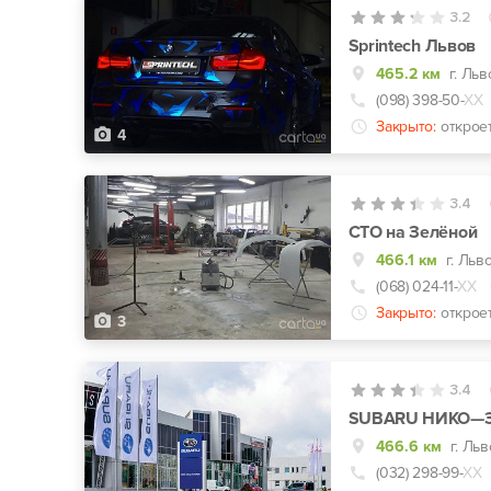
3.2
Sprintech Львов
465.2 км
г. Льв
(098) 398-50-
ХХ
Закрыто:
открое
4
3.4
СТО на Зелёной
466.1 км
г. Льв
(068) 024-11-
ХХ
Закрыто:
открое
3
3.4
SUBARU НИКО—З
466.6 км
г. Ль
(032) 298-99-
ХХ