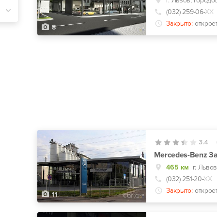
г. Львов, Городо
(032) 259-06-
ХХ
Закрыто:
открое
8
3.4
465 км
г. Льво
(032) 251-20-
ХХ
Закрыто:
открое
11