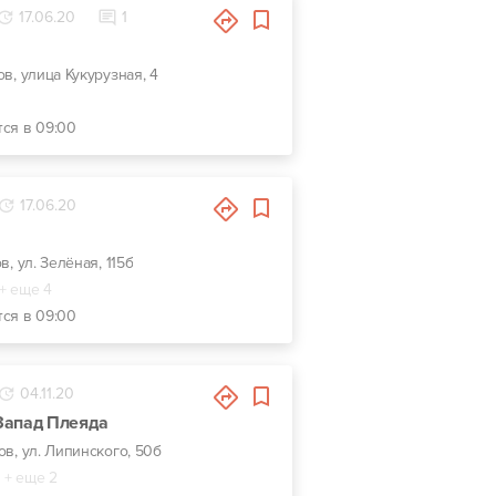
17.06.20
1
ов, улица Кукурузная, 4
тся в 09:00
17.06.20
ов, ул. Зелёная, 115б
+ еще 4
тся в 09:00
04.11.20
апад Плеяда
вов, ул. Липинского, 50б
+ еще 2