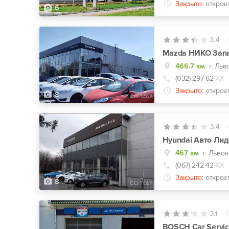
Закрыто:
откроет
6
3.4
Mazda НИКО Зап
466.7 км
г. Льв
(032) 297-62-
ХХ
Закрыто:
откроет
8
3.4
Hyundai Авто Лид
467 км
г. Львов
(067) 242-42-
ХХ
Закрыто:
открое
8
3.1
BOSCH Car Servic