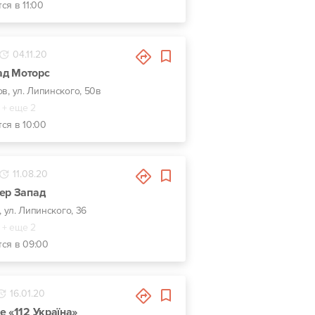
ся в 11:00
04.11.20
ад Моторс
ов, ул. Липинского, 50в
+ еще 2
ся в 10:00
11.08.20
ер Запад
, ул. Липинского, 36
+ еще 2
тся в 09:00
16.01.20
e «112 Україна»