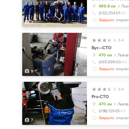
469.8 км
г. Ль
(032) 254-01-
ХХ
Закрыто:
открое
2
3.4
Бус—СТО
470 км
г. Львов
(067) 699-00-
ХХ
Закрыто:
открое
9
3.4
Pro-СТО
470 км
г. Львов
(098) 129-55-
ХХ
Закрыто:
открое
7