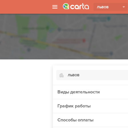
ЛЬВОВ
ЛЬВОВ
Киев
Виды деятельности
Харьков
График работы
Борисполь
Запорожье
Способы оплаты
Ужгород