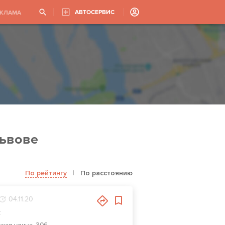
АВТОСЕРВИС
ЕКЛАМА
Львове
По рейтингу
|
По расстоянию
04.11.20
с