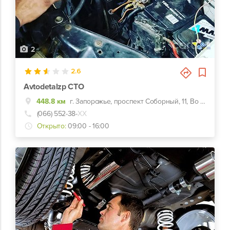
2
2.6
Avtodetalzp СТО
448.8 км
г. Запорожье, проспект Соборный, 11, Во дворе справа
(066) 552-38-
ХХ
Открыто:
09:00 - 16:00