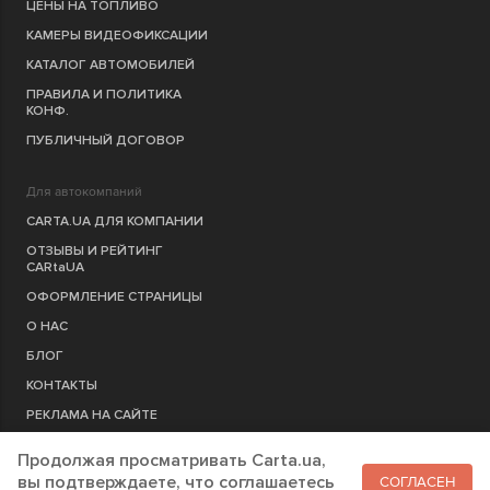
ЦЕНЫ НА ТОПЛИВО
КАМЕРЫ ВИДЕОФИКСАЦИИ
КАТАЛОГ АВТОМОБИЛЕЙ
ПРАВИЛА И ПОЛИТИКА
КОНФ.
ПУБЛИЧНЫЙ ДОГОВОР
Для автокомпаний
CARTA.UA ДЛЯ КОМПАНИИ
ОТЗЫВЫ И РЕЙТИНГ
CARtaUA
ОФОРМЛЕНИЕ СТРАНИЦЫ
О НАС
БЛОГ
КОНТАКТЫ
РЕКЛАМА НА САЙТЕ
Продолжая просматривать Carta.ua,
РЕГИСТРАЦИЯ
КОМПАНИЮ
вы подтверждаете, что соглашаетесь
СОГЛАСЕН