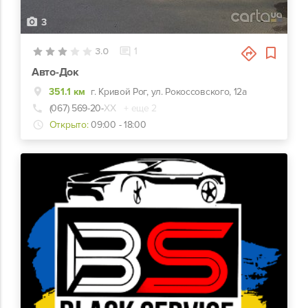
3
3.0
1
Авто-Док
351.1 км
г. Кривой Рог, ул. Рокоссовского, 12а
(067) 569-20-
ХХ
+ еще 2
Открыто:
09:00 - 18:00