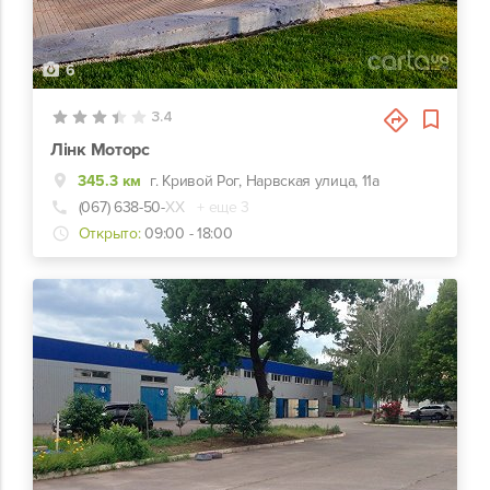
6
3.4
Лінк Моторс
345.3 км
г. Кривой Рог, Нарвская улица, 11а
(067) 638-50-
ХХ
+ еще 3
Открыто:
09:00 - 18:00