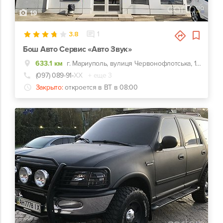
19
3.8
1
Бош Авто Сервис «Авто Звук»
633.1 км
г. Мариуполь, вулиця Червонофлотська, 127а, Конечная троллейбуса №1
(097) 089-91-
ХХ
+ еще 3
Закрыто:
откроется в ВТ в 08:00