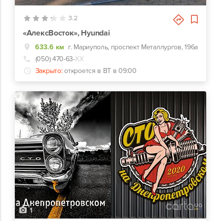
3.2
«АлексВосток», Hyundai
633.6 км
г. Мариуполь, проспект Металлургов, 196а
(050) 470-63-
ХХ
Закрыто:
откроется в ВТ в 09:00
1