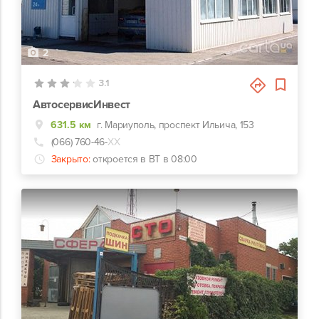
2
3.1
АвтосервисИнвест
631.5 км
г. Мариуполь, проспект Ильича, 153
(066) 760-46-
ХХ
Закрыто:
откроется в ВТ в 08:00