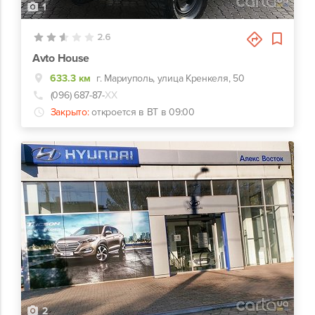
1
2.6
Avto House
633.3 км
г. Мариуполь, улица Кренкеля, 50
(096) 687-87-
ХХ
Закрыто:
откроется в ВТ в 09:00
2