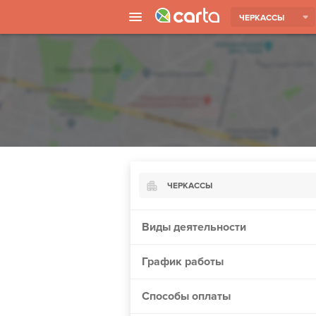
ЧЕРКАССЫ
ЧЕРКАССЫ
Киев
Виды деятельности
Харьков
График работы
Борисполь
Запорожье
Способы оплаты
Ужгород