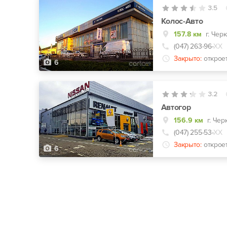
3.5
Колос-Авто
157.8 км
г. Чер
(047) 263-96-
ХХ
Закрыто:
открое
6
3.2
Автогор
156.9 км
г. Чер
(047) 255-53-
ХХ
Закрыто:
откроет
6