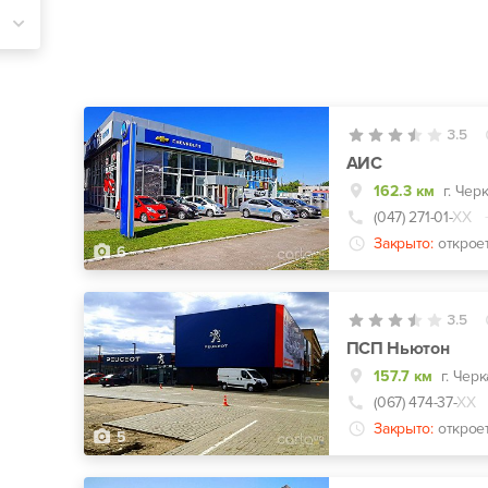
3.5
АИС
162.3 км
г. Чер
(047) 271-01-
ХХ
Закрыто:
открое
6
3.5
ПСП Ньютон
157.7 км
г. Черк
(067) 474-37-
ХХ
Закрыто:
открое
5