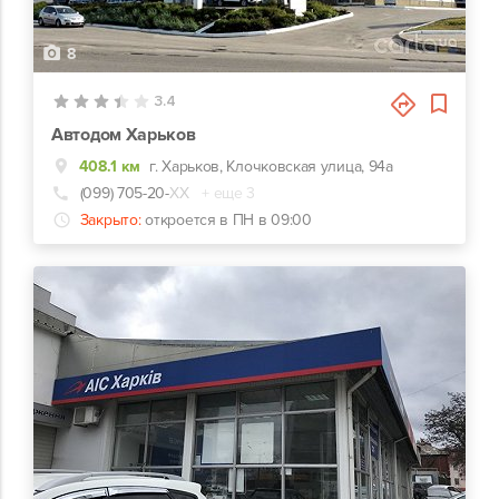
8
3.4
Автодом Харьков
408.1 км
г. Харьков, Клочковская улица, 94а
(099) 705-20-
ХХ
+ еще 3
Закрыто:
откроется в ПН в 09:00