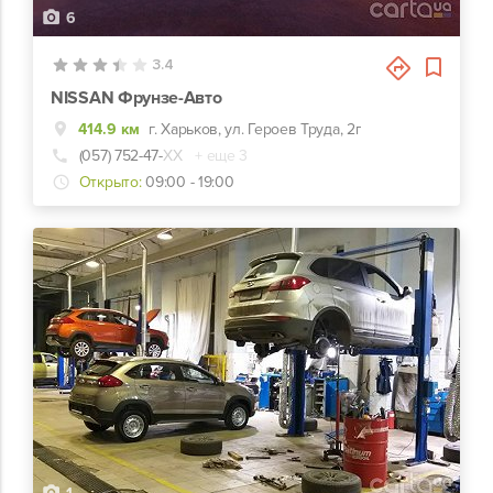
6
3.4
NISSAN Фрунзе-Авто
414.9 км
г. Харьков, ул. Героев Труда, 2г
(057) 752-47-
ХХ
+ еще 3
Открыто:
09:00 - 19:00