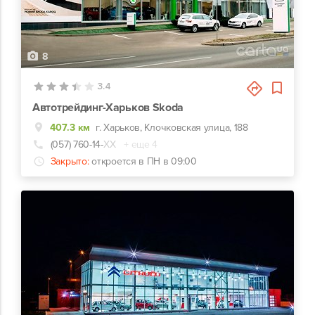
8
3.4
Автотрейдинг-Харьков Skoda
407.3 км
г. Харьков, Клочковская улица, 188
(057) 760-14-
ХХ
+ еще 4
Закрыто:
откроется в ПН в 09:00