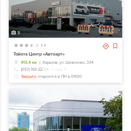
5
3.4
Тойота Центр «Автоарт»
413.4 км
г. Харьков, ул. Шевченко, 334
(057) 763-22-
ХХ
+ еще 3
Закрыто:
откроется в ПН в 09:00