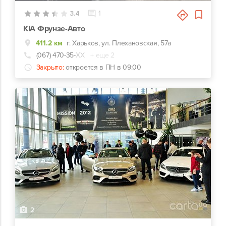
3.4
1
KIA Фрунзе-Авто
411.2 км
г. Харьков, ул. Плехановская, 57а
(067) 470-35-
ХХ
+ еще 2
Закрыто:
откроется в ПН в 09:00
2