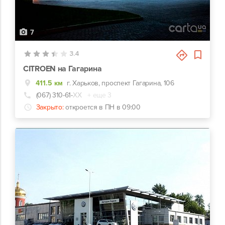
7
3.4
CITROEN на Гагарина
411.5 км
г. Харьков, проспект Гагарина, 106
(067) 310-61-
ХХ
+ еще 3
Закрыто:
откроется в ПН в 09:00